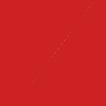
汨罗市九子龙屈
汨罗市九子龙屈原龙舟有限公司20
龙舟竞渡的源头，又是祖辈制造龙
史，为继承祖传制造龙舟富有一
协会器材委员会委员；通过了ISO