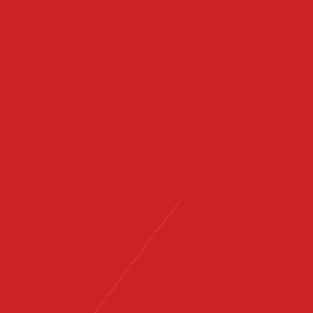
关
于
我
们